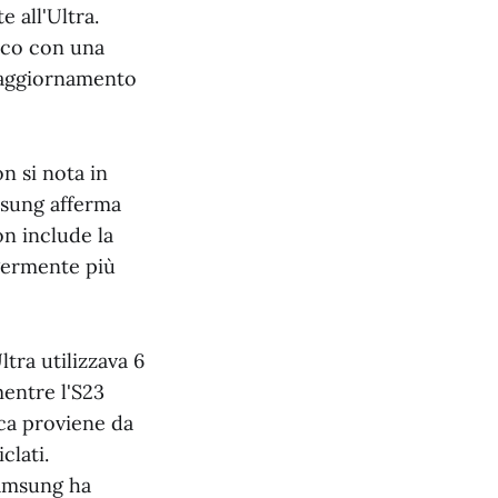
 all'Ultra.
nico con una
i aggiornamento
n si nota in
msung afferma
n include la
ggermente più
ltra utilizzava 6
mentre l'S23
ica proviene da
clati.
Samsung ha