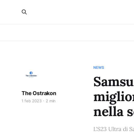
NEWS
Samsun
miglio
The Ostrakon
1 feb 2023
2 min
nella s
L'S23 Ultra di S