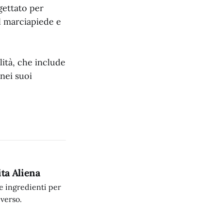
gettato per
ul marciapiede e
ità, che include
 nei suoi
ta Aliena
e ingredienti per
iverso.