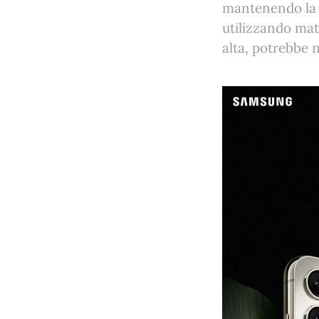
mantenendo la s
utilizzando mate
alta, potrebbe n