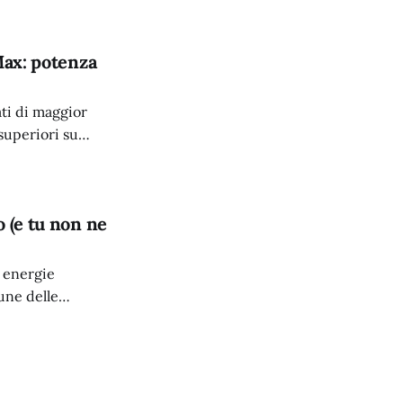
Max: potenza
ti di maggior
superiori su
one dei dati per i
 (e tu non ne
, energie
cune delle