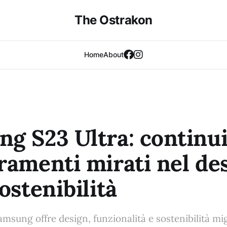
The Ostrakon
Home
About
g S23 Ultra: continui
ramenti mirati nel de
ostenibilità
amsung offre design, funzionalità e sostenibilità mig