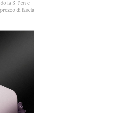
ndo la S-Pen e
 prezzo di fascia