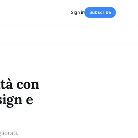
Sign in
Subscribe
tà con
sign e
liorati,