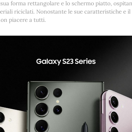
ua forma rettangolare e lo schermo piatto, ospita
riali riciclati. Nonostante le sue caratteristiche e il
on piacere a tutti.