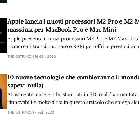
Apple lancia i nuovi processori M2 Pro e M2 
massima per MacBook Pro e Mac Mini
Apple presenta i nuovi processori M2 Pro e M2 Max, dota
numero di transistor, core e RAM per offrire prestazioni 
MacBook Pro e Mac Mini. Un salto in avanti nell'elaborazi
THE OSTRAKON
18 GEN 2023
nuovi dispositivi Apple.
10 nuove tecnologie che cambieranno il mondo
sapevi nulla)
AI avanzate, case e cibo stampati in 3D, realtà aumentata
rinnovabili e molto altro in questo articolo che spiega al
tecnologie più innovative attuali
THE OSTRAKON
7 GEN 2023