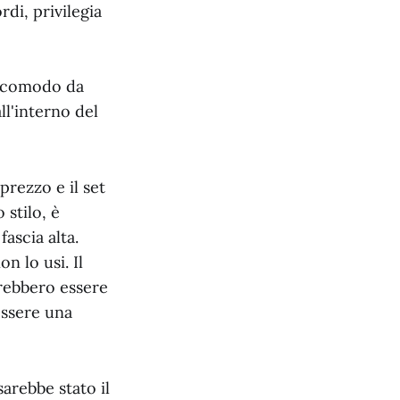
di, privilegia
ù comodo da
ll'interno del
prezzo e il set
 stilo, è
ascia alta.
n lo usi. Il
trebbero essere
essere una
arebbe stato il