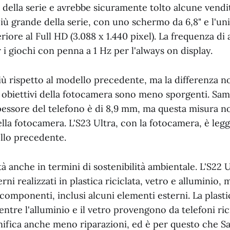
 della serie e avrebbe sicuramente tolto alcune vendite
 più grande della serie, con uno schermo da 6,8" e l'u
riore al Full HD (3.088 x 1.440 pixel). La frequenza d
 i giochi con penna a 1 Hz per l'always on display.
iù rispetto al modello precedente, ma la differenza no
 obiettivi della fotocamera sono meno sporgenti. Sa
pessore del telefono è di 8,9 mm, ma questa misura no
lla fotocamera. L'S23 Ultra, con la fotocamera, è le
ello precedente.
à anche in termini di sostenibilità ambientale. L'S22 U
ni realizzati in plastica riciclata, vetro e alluminio, 
2 componenti, inclusi alcuni elementi esterni. La plast
entre l'alluminio e il vetro provengono da telefoni rici
ignifica anche meno riparazioni, ed è per questo che 