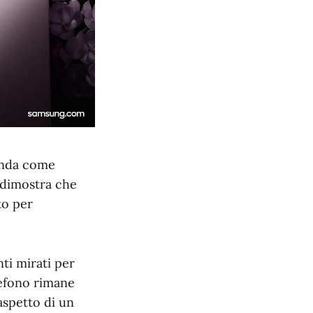
ienda come
 dimostra che
to per
ti mirati per
lefono rimane
aspetto di un