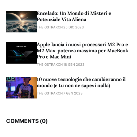
Encelado: Un Mondo di Misteri e
Potenziale Vita Aliena
THE OSTRAKON
25 DIC 2023
Apple lancia i nuovi processori M2 Pro e
M2 Max: potenza massima per MacBook
Pro e Mac Mini
THE OSTRAKON
18 GEN 2023
10 nuove tecnologie che cambieranno il
mondo (e tu non ne sapevi nulla)
THE OSTRAKON
7 GEN 2023
COMMENTS (
0
)