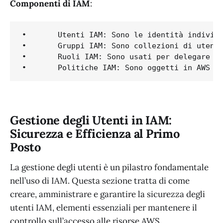
Componenti di IAM
:
•	Utenti IAM: Sono le identità individuali che rappresentano le persone o i servizi che interagiscono con AWS. Gli utenti IAM possono avere credenziali di sicurezza permanenti, come password e chiavi di accesso, che consentono loro di accedere ai servizi AWS.

•	Gruppi IAM: Sono collezioni di utenti IAM, che facilitano la gestione dei permessi. Invece di assegnare permessi a ciascun utente individualmente, è possibile assegnarli a un gruppo.

•	Ruoli IAM: Sono usati per delegare autorizzazioni. I ruoli IAM non sono associati direttamente a specifiche credenziali e sono intesi per essere assunti da utenti autorizzati, applicazioni o servizi.

•	Politiche IAM: Sono oggetti in AWS 
Gestione degli Utenti in IAM:
Sicurezza e Efficienza al Primo
Posto
La gestione degli utenti è un pilastro fondamentale
nell’uso di IAM. Questa sezione tratta di come
creare, amministrare e garantire la sicurezza degli
utenti IAM, elementi essenziali per mantenere il
controllo sull’accesso alle risorse AWS.